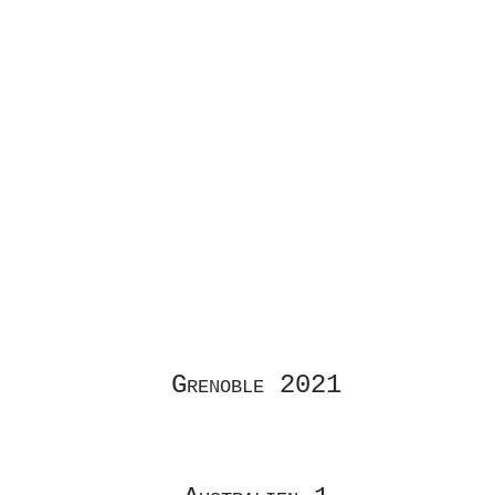
///////////
((((((((
Grenoble 2021